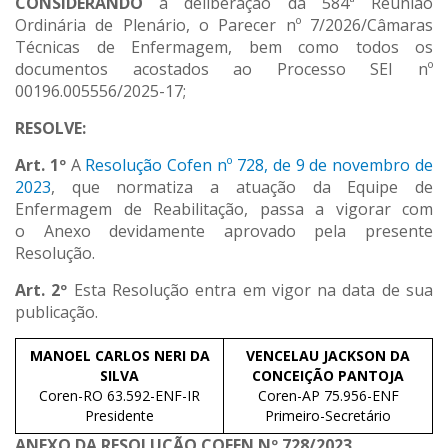
CONSIDERANDO
a deliberação da 584ª Reunião
Ordinária de Plenário, o Parecer nº 7/2026/Câmaras
Técnicas de Enfermagem, bem como todos os
documentos acostados ao Processo SEI nº
00196.005556/2025-17;
RESOLVE:
Art. 1º
A
Resolução Cofen nº 728, de 9 de novembro de
2023
, que normatiza a atuação da Equipe de
Enfermagem de Reabilitação, passa a vigorar com
o Anexo devidamente aprovado pela presente
Resolução.
Art. 2º
Esta Resolução entra em vigor na data de sua
publicação.
MANOEL CARLOS NERI DA
VENCELAU JACKSON DA
SILVA
CONCEIÇÃO PANTOJA
Coren-RO 63.592-ENF-IR
Coren-AP 75.956-ENF
Presidente
Primeiro-Secretário
ANEXO DA RESOLUÇÃO COFEN Nº 728/2023