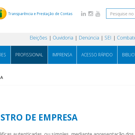
Transparência e Prestação de Contas
Eleições
Ouvidoria
Denúncia
SEI
Combate
ÕES
PROFISSIONAL
IMPRENSA
ACESSO RÁPIDO
BIBLI
SA
STRO DE EMPRESA
ficas autenticadas, ou simples, mediante apresentação dos