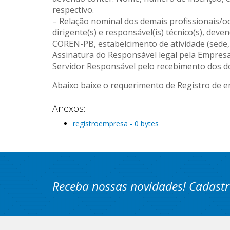
respectivo.
– Relação nominal dos demais profissionais/o
dirigente(s) e responsável(is) técnico(s), dev
COREN-PB, estabelcimento de atividade (sede, ag
Assinatura do Responsável legal pela Empre
Servidor Responsável pelo recebimento dos 
Abaixo baixe o requerimento de Registro de 
Anexos:
registroempresa - 0 bytes
Receba nossas novidades! Cadastr