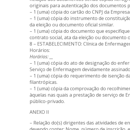
originais para autenticação dos documentos 
– 1 (uma) cópia do cartão do CNPJ da Empresa
– 1 (uma) cópia do instrumento de constituiçã
da eleição ou documento oficial similar.
– 1 (uma) cópia do documento que especifique
contrato social, ata da eleição ou documento ofi
8 – ESTABELECIMENTO: Clínica de Enfermag
Horários:
Horários: __
– 1 (uma) cópia do ato de designação do enfer
Serviço de Enfermagem devidamente assinado
– 1 (uma) cópia do requerimento de isenção da
filantrópicas.
– 1 (uma) cópia da comprovação do recolhimen
àquelas nas quais a prestação de serviço de E
público-privado.
ANEXO II
– Relação do(s) dirigentes das atividades de e
devendo conter: Nome, número de inscrição, est