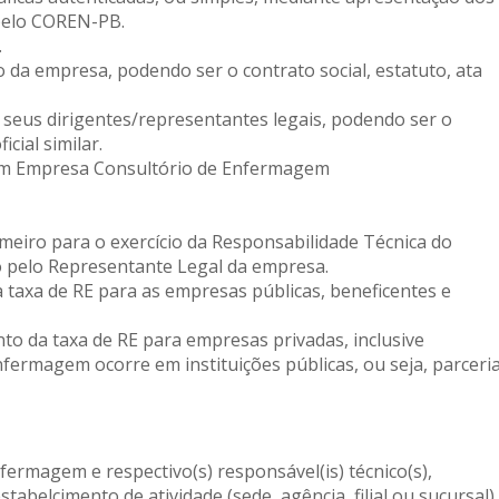
pelo COREN-PB.
.
o da empresa, podendo ser o contrato social, estatuto, ata
 seus dirigentes/representantes legais, podendo ser o
cial similar.
em Empresa Consultório de Enfermagem
meiro para o exercício da Responsabilidade Técnica do
 pelo Representante Legal da empresa.
 taxa de RE para as empresas públicas, beneficentes e
to da taxa de RE para empresas privadas, inclusive
nfermagem ocorre em instituições públicas, ou seja, parceri
nfermagem e respectivo(s) responsável(is) técnico(s),
abelcimento de atividade (sede, agência, filial ou sucursal)