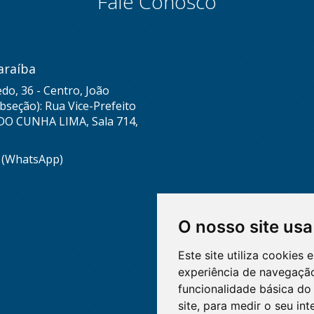
Fale Conosco
araíba
do, 36 - Centro, João
seção): Rua Vice-Prefeito
DO CUNHA LIMA, Sala 714,
8 (WhatsApp)
O nosso site usa
Este site utiliza cookies
experiência de navegação
funcionalidade básica do 
site
,
para medir o seu int