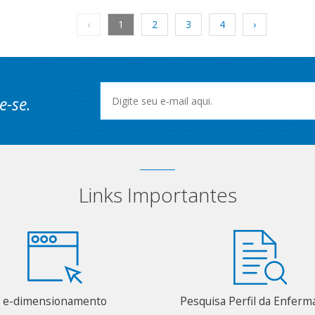
‹
1
2
3
4
›
e-se.
Links Importantes
e-dimensionamento
Pesquisa Perfil da Enfer