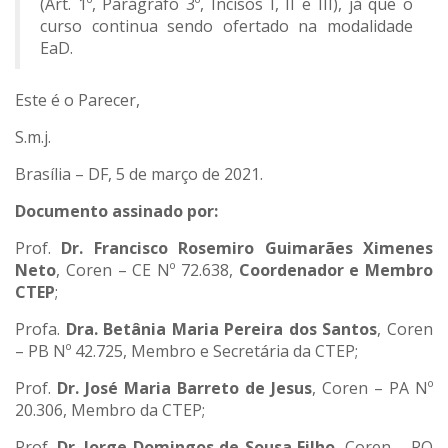
(Art. 1º, Parágrafo 3º, Incisos I, II e III), já que o
curso continua sendo ofertado na modalidade
EaD.
Este é o Parecer,
S.m.j.
Brasília – DF, 5 de março de 2021.
Documento assinado por:
Prof.
Dr. Francisco Rosemiro Guimarães Ximenes
Neto
, Coren – CE Nº 72.638,
Coordenador e Membro
CTEP
;
Profa.
Dra. Betânia Maria Pereira dos Santos
, Coren
– PB Nº 42.725, Membro e Secretária da CTEP;
Prof.
Dr. José Maria Barreto de Jesus
, Coren – PA Nº
20.306, Membro da CTEP;
Prof.
Dr. Jorge Domingos de Sousa Filho
, Coren – RO