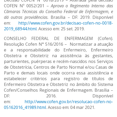
Decisão COFEN Nº 0018/2019 – Alterada pela decisão
COFEN Nº 0052/201 –
Aprova o Regimento Interno das
Câmaras Técnicas do Conselho Federal de Enfermagem, e
dá outras providências.
Brasília – DF: 2019. Disponível
em:
http://www.cofen.gov.br/decisao-cofen-no-0018-
2019_68944.html
. Acesso em: 25 set. 2019.
CONSELHO FEDERAL DE ENFERMAGEM (Cofen).
Resolução Cofen N° 516/2016 – Normatizar a atuação
e a responsabilidade do Enfermeiro, Enfermeiro
Obstetra e Obstetriz na assistência às gestantes,
parturientes, puérperas e recém-nascidos nos Serviços
de Obstetrícia, Centros de Parto Normal e/ou Casas de
Parto e demais locais onde ocorra essa assistência e
estabelecer critérios para registro de títulos de
Enfermeiro Obstetra e Obstetriz no âmbito do Sistema
Cofen/Conselhos Regionais de Enfermagem. Brasília –
DF: 2016. Disponível
em:
http://www.cofen.gov.br/resolucao-cofen-no-
05162016_41989.html
. Acesso em: 04 mar 2021.