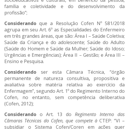
socioeducativos e culturais, em benefício da pessoa,
família e coletividade e do desenvolvimento da
profissão”;
Considerando
que a Resolução Cofen Nº 581/2018
agrupa em seu Art. 6º as Especialidades do Enfermeiro
em três grandes áreas, que são: Área I – Saúde Coletiva;
Saúde da Criança e do adolescente; Saúde do Adulto
(Saúde do Homem e Saúde da Mulher; Saúde do Idoso;
Urgências e Emergências); Área II – Gestão; e Área III –
Ensino e Pesquisa.
Considerando
ser esta Câmara Técnica, “órgão
permanente de natureza consultiva
,
propositiva e
avaliativa sobre matéria relativa ao exercício da
Enfermagem”, segundo Art. 1º do Regimento Interno do
Cofen, no entanto, sem competência deliberativa
(Cofen, 2012);
Considerando
o Art. 13 do
Regimento Interno das
Câmaras Técnicas do Cofen, que compete à
CTEP: “VI –
subsidiar o Sistema Cofen/Coren em ações quer