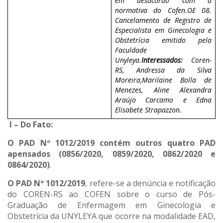
em desacordo com a
normativa do Cofen.
OE 08.
Cancelamento de Registro de
Especialista em Ginecologia e
Obstetrícia emitido pela
Faculdade
Unyleya.
Interessados:
Coren-
RS, Andressa da Silva
Moreira,Marilaine Bolla de
Menezes, Aline Alexandra
Araújo Carcamo e Edna
Elisabete Strapazzon.
I – Do Fato:
O
PAD Nº 1012/2019 contém outros quatro PAD
apensados (0856/2020, 0859/2020, 0862/2020 e
0864/2020)
.
O PAD Nº 1012/2019
, refere-se a denúncia e notificação
do COREN-RS ao COFEN sobre o curso de Pós-
Graduação de Enfermagem em Ginecologia e
Obstetrícia da UNYLEYA que ocorre na modalidade EAD,