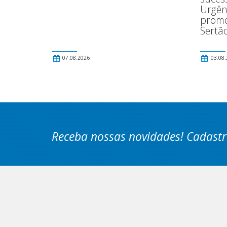
Urgên
promo
Sertã
07.08.2026
03.08.
Receba nossas novidades! Cadastr