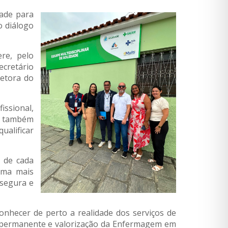
dade para
o diálogo
re, pelo
ecretário
retora do
issional,
ro também
ualificar
 de cada
orma mais
 segura e
onhecer de perto a realidade dos serviços de
ão permanente e valorização da Enfermagem em