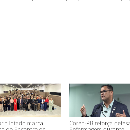
Coren-PB reforça defes
ório lotado marca
Enfermagem durante
so do Encontro de