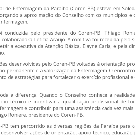
onal de Enfermagem da Paraíba (Coren-PB) esteve em Sole
forçando a aproximação do Conselho com os municípios e 
 Enfermagem.
foi conduzida pelo presidente do Coren-PB, Thiago Ronie
colaboradora Letícia Araújo. A comitiva foi recebida pelo s
etária executiva da Atenção Básica, Elayne Carla; e pela di
ão.
es desenvolvidas pelo Coren-PB voltadas à orientação prof
ação permanente e à valorização da Enfermagem. O encont
o de estratégias para fortalecer o exercício profissional e q
oda a diferença. Quando o Conselho conhece a realidade
oio técnico e incentivar a qualificação profissional de f
nfermagem e contribuir para uma assistência cada vez mais
ago Roniere, presidente do Coren-PB.
-PB tem percorrido as diversas regiões da Paraíba para c
e desenvolver ações de orientação, apoio técnico, educaç