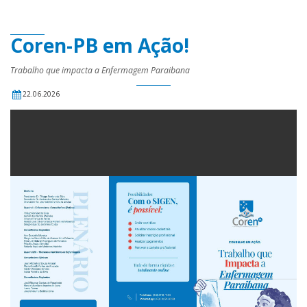
Coren-PB em Ação!
Trabalho que impacta a Enfermagem Paraibana
22.06.2026