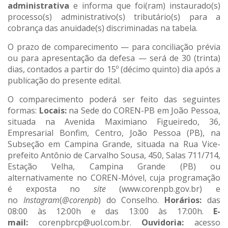
administrativa
e informa que foi(ram) instaurado(s)
processo(s) administrativo(s) tributário(s) para a
cobrança das anuidade(s) discriminadas na tabela.
O prazo de comparecimento — para conciliação prévia
ou para apresentação da defesa — será de 30 (trinta)
dias, contados a partir do 15º (décimo quinto) dia após a
publicação do presente edital.
O comparecimento poderá ser feito das seguintes
formas:
Locais:
na Sede do COREN-PB em João Pessoa,
situada na Avenida Maximiano Figueiredo, 36,
Empresarial Bonfim, Centro, João Pessoa (PB), na
Subseção em Campina Grande, situada na Rua Vice-
prefeito Antônio de Carvalho Sousa, 450, Salas 711/714,
Estação Velha, Campina Grande (PB) ou
alternativamente no COREN-Móvel, cuja programação
é exposta no
site
(www.corenpb.gov.br) e
no
Instagram
(
@corenpb
) do Conselho.
Horários:
das
08:00 às 12:00h e das 13:00 às 17:00h.
E-
mail:
corenpbrcp@uol.com.br.
Ouvidoria:
acesso