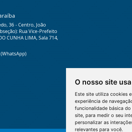
araíba
do, 36 - Centro, João
seção): Rua Vice-Prefeito
DO CUNHA LIMA, Sala 714,
8 (WhatsApp)
O nosso site usa
Este site utiliza cookies
experiência de navegação
funcionalidade básica do 
site
,
para medir o seu int
personalizar as interaçõ
relevantes para você
.