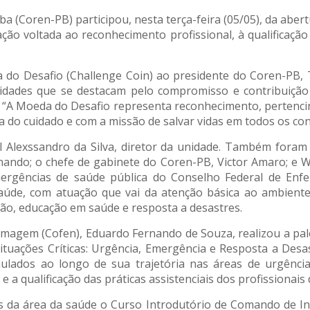
 (Coren-PB) participou, nesta terça-feira (05/05), da ab
 voltada ao reconhecimento profissional, à qualificação 
do Desafio (Challenge Coin) ao presidente do Coren-PB, T
ridades que se destacam pelo compromisso e contribuição r
. “A Moeda do Desafio representa reconhecimento, pertenci
do cuidado e com a missão de salvar vidas em todos os con
l Alexssandro da Silva, diretor da unidade. Também for
nando; o chefe de gabinete do Coren-PB, Victor Amaro; e 
ergências de saúde pública do Conselho Federal de Enf
úde, com atuação que vai da atenção básica ao ambiente 
ão, educação em saúde e resposta a desastres.
rmagem (Cofen), Eduardo Fernando de Souza, realizou a p
uações Críticas: Urgência, Emergência e Resposta a Desas
ulados ao longo de sua trajetória nas áreas de urgência
e a qualificação das práticas assistenciais dos profissionai
s da área da saúde o Curso Introdutório de Comando de In