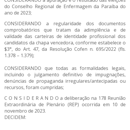
CONSIDERANDO a apuração e o resultado das eleições
do Conselho Regional de Enfermagem da Paraíba do
ano de 2023;
CONSIDERANDO a regularidade dos documentos
comprobatórios que tratam da adimplência e de
validade das carteiras de identidade profissional dos
candidatos da chapa vencedora, conforme estabelece o
$3°, do Art. 47, da Resolução Cofen n. 695/2022 (fls.
1.378 – 1.379);
CONSIDERANDO que todas as formalidades legais,
incluindo o julgamento definitivo de impugnações,
denúncias de propaganda irregulares/antecipadas ou
recursos, foram cumpridas;
C O N S I D E R A N D O a deliberação na 178 Reunião
Extraordinária de Plenário (REP) ocorrida em 10 de
novembro de 2023.
DECIDEM: