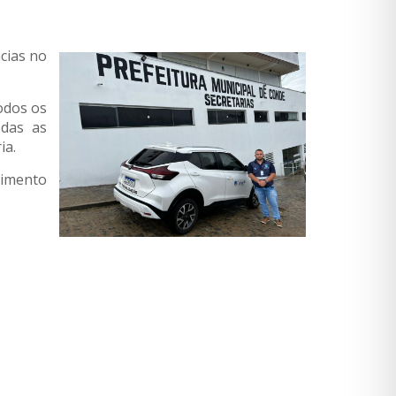
cias no
odos os
odas as
ia.
primento