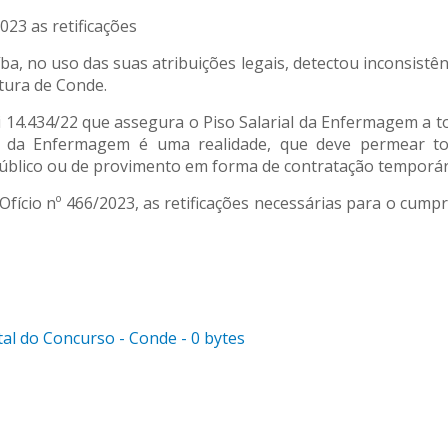
023 as retificações
, no uso das suas atribuições legais, detectou inconsistên
itura de Conde.
i 14.434/22 que assegura o Piso Salarial da Enfermagem a t
ão da Enfermagem é uma realidade, que deve permear t
público ou de provimento em forma de contratação temporár
 Ofício nº 466/2023, as retificações necessárias para o cum
dital do Concurso - Conde - 0 bytes