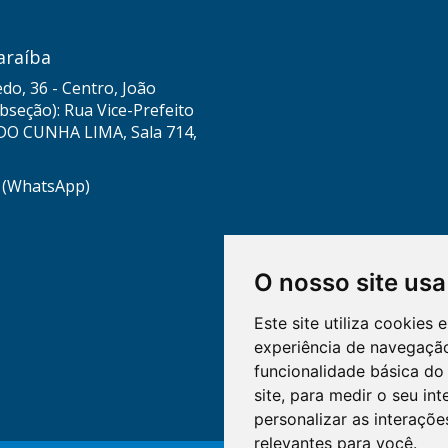
araíba
do, 36 - Centro, João
seção): Rua Vice-Prefeito
DO CUNHA LIMA, Sala 714,
8 (WhatsApp)
O nosso site usa
Este site utiliza cookies
experiência de navegação
funcionalidade básica do 
site
,
para medir o seu int
personalizar as interaçõ
relevantes para você
.