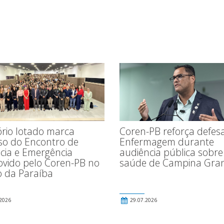
Coren-PB reforça defes
ório lotado marca
Enfermagem durante
so do Encontro de
audiência pública sobre
cia e Emergência
saúde de Campina Gra
vido pelo Coren-PB no
o da Paraíba
2026
29.07.2026