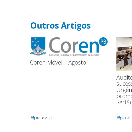
Outros Artigos
Coren Móvel – Agosto
Audit
suces
Urgên
promo
Sertã
07.08.2026
03.08.