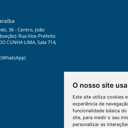
araíba
do, 36 - Centro, João
seção): Rua Vice-Prefeito
DO CUNHA LIMA, Sala 714,
8 (WhatsApp)
O nosso site usa
Este site utiliza cookies
experiência de navegação
funcionalidade básica do 
site
,
para medir o seu int
personalizar as interaçõ