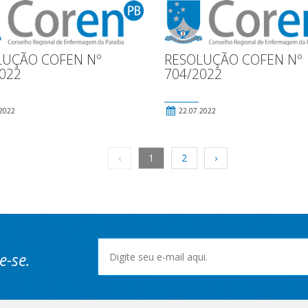
LUÇÃO COFEN Nº
RESOLUÇÃO COFEN Nº
022
704/2022
2022
22.07.2022
‹
1
2
›
e-se.