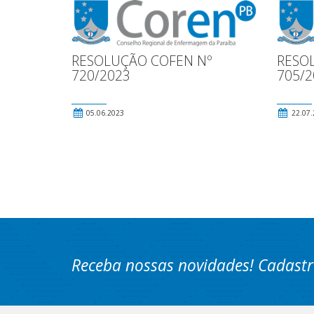
RESOLUÇÃO COFEN Nº
RESO
720/2023
705/2
05.06.2023
22.07.
Receba nossas novidades! Cadastr