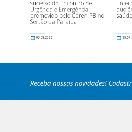
Enfer
sucesso do Encontro de
audiê
Urgência e Emergência
saúde
promovido pelo Coren-PB no
Sertão da Paraíba
03.08.2026
29.07.
Receba nossas novidades! Cadastr