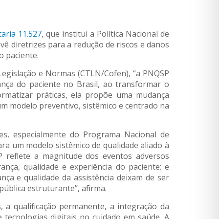
taria 11.527
, que institui a Política Nacional de
vê diretrizes para a redução de riscos e danos
o paciente.
 Legislação e Normas (CTLN/Cofen), “a PNQSP
ça do paciente no Brasil, ao transformar o
ormatizar práticas, ela propõe uma mudança
 um modelo preventivo, sistêmico e centrado na
res, especialmente do Programa Nacional de
ra um modelo sistêmico de qualidade aliado à
SP reflete a magnitude dos eventos adversos
rança, qualidade e experiência do paciente; e
nça e qualidade da assistência deixam de ser
ública estruturante”, afirma.
as, a qualificação permanente, a integração da
tecnologias digitais no cuidado em saúde. A