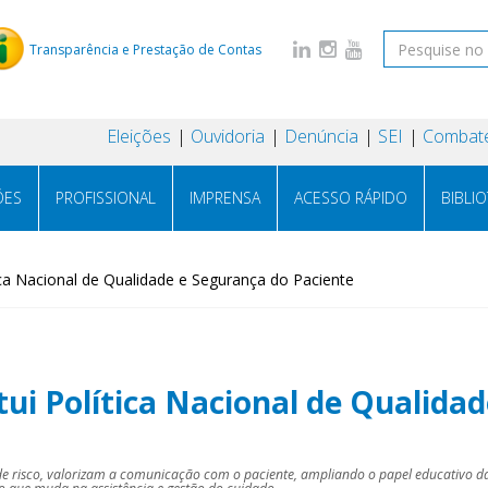
Transparência e Prestação de Contas
Eleições
Ouvidoria
Denúncia
SEI
Combate
ÕES
PROFISSIONAL
IMPRENSA
ACESSO RÁPIDO
BIBLI
tica Nacional de Qualidade e Segurança do Paciente
tui Política Nacional de Qualida
o de risco, valorizam a comunicação com o paciente, ampliando o papel educativo 