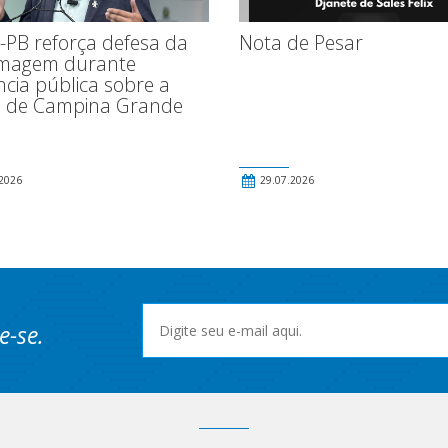
-PB reforça defesa da
Nota de Pesar
magem durante
ncia pública sobre a
 de Campina Grande
2026
29.07.2026
e-se.