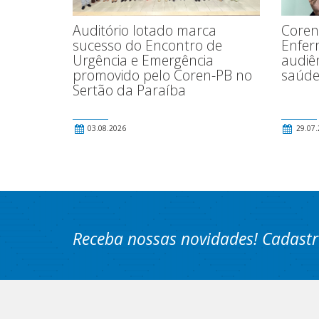
Coren
Auditório lotado marca
Enfer
sucesso do Encontro de
audiê
Urgência e Emergência
saúde
promovido pelo Coren-PB no
Sertão da Paraíba
03.08.2026
29.07.
Receba nossas novidades! Cadastr