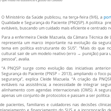
da o que muda na assistência e gestão do cuidado
O Ministério da Saúde publicou, na terça-feira (9/6), a
por
Qualidade e Segurança do Paciente (PNQSP). A política pre
evitáveis, buscando um cuidado mais eficiente e centrado n
Para a enfermeira Cleide Mazuela, da Câmara Técnica de
representa um marco importante na evolução da seguran
tema em política estruturante do SUS”. “Mais do que n
cultural: sair de um modelo reativo (erro → punição) para
pessoa”, avalia.
“A PNQSP surge como evolução das iniciativas anterio
Segurança do Paciente (PNSP – 2013), ampliando o foco pa
segurança”, explica Cleide Mazuela. “A criação da PNQ
evitáveis na assistência; a necessidade de integrar segu
alinhamento com agendas internacionais (OMS). A segura
apenas um conjunto de protocolos e passam a ser política p
 de pacientes, familiares e cuidadores nas decisões clínic
planejamento e financiamento do SUS e a incorporação de 