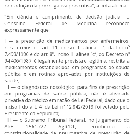
reprodução da prerrogativa prescritiva”, a nota afirma:
“Em ciência e cumprimento de decisão judicial, o
Conselho Federal de Medicina reconhece
expressamente que:
I — a prescrição de medicamentos por enfermeiros,
nos termos do art. 11, inciso II, alínea “c”, da Lei nº
7.498/1986 e do art. 8º, inciso II, alínea “c”, do Decreto nº
94.406/1987, é legalmente prevista e legítima, restrita a
medicamentos estabelecidos em programas de saúde
pública e em rotinas aprovadas por instituições de
saúde;
II — o diagnóstico nosológico, para fins de prescrição
em programas de saúde pública, não é atividade
privativa do médico em razão de Lei Federal, dado que o
inciso I do art. 4º da Lei nº 12.842/2013 foi vetado pelo
Presidente da República;
III — o Supremo Tribunal Federal, no julgamento do
ARE 1.561.727 AgR/DF, reconheceu a
constitucionalidade da prerrogativa de prescrição de