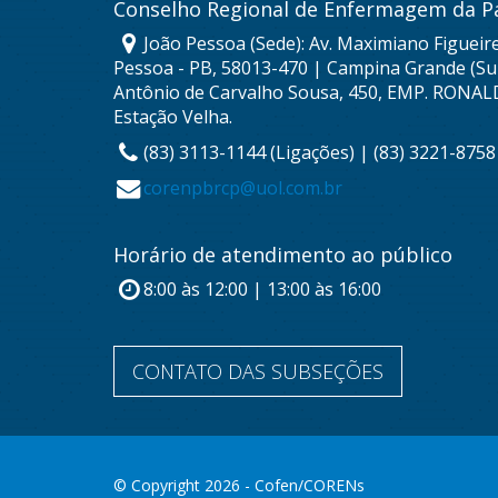
Conselho Regional de Enfermagem da P
João Pessoa (Sede): Av. Maximiano Figueire
Pessoa - PB, 58013-470 | Campina Grande (Sub
Antônio de Carvalho Sousa, 450, EMP. RONAL
Estação Velha.
(83) 3113-1144 (Ligações) | (83) 3221-875
corenpbrcp@uol.com.br
Horário de atendimento ao público
8:00 às 12:00 | 13:00 às 16:00
CONTATO DAS SUBSEÇÕES
© Copyright 2026 - Cofen/CORENs