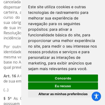
cancelada desde de 06/06/2023, o que em tese
Este site utiliza cookies e outras
dispensaria a sua observância do prazo de validade da
carteira, a Comissão Eleitoral entende que, durante o
tecnologias de rastreamento para
curso do processo eleitoral, o candidato descumpriu
melhorar sua experiência de
sua obrigação de manutenção da validade da carteira
navegação para os seguintes
de sua inscrição secundária prevista no Art. 12, IX da
propósitos:
para ativar a
Resolução COFEN nº 695/2022, conduzindo-o à
funcionalidade básica do site
,
para
incidência de causa de inelegibilidade.
proporcionar uma melhor experiência
no site
,
para medir o seu interesse nos
Por outro lado, a defesa alega que a carteira de
identidade profissional da inscrição secundária tem a
nossos produtos e serviços e para
mesma validade da carteira da inscrição principal, com
personalizar as interações de
base no Art. 16, § 5º da Resolução COFEN nº 677/2021, o
marketing
,
para exibir anúncios que
qual prevê que:
sejam mais relevantes para você
.
Art. 16
A CIP terá sua validade contada a partir da data
Concordo
de sua emissão.
Eu recuso
(…)
Alterar as minhas preferências
§ 5º
As CIP e e-CIP emitidas aos profissionais que
possuem Inscrição Secundária ou Inscrição Remida