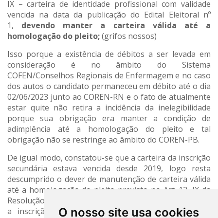
IX – carteira de identidade profissional com validade
vencida na data da publicação do Edital Eleitoral nº
1,
devendo manter a carteira válida até a
homologação do pleito;
(grifos nossos)
Isso porque a existência de débitos a ser levada em
consideração é no âmbito do Sistema
COFEN/Conselhos Regionais de Enfermagem e no caso
dos autos o candidato permaneceu em débito até o dia
02/06/2023 junto ao COREN-RN e o fato de atualmente
estar quite não retira a incidência da inelegibilidade
porque sua obrigação era manter a condição de
adimplência até a homologação do pleito e tal
obrigação não se restringe ao âmbito do COREN-PB.
De igual modo, constatou-se que a carteira da inscrição
secundária estava vencida desde 2019, logo resta
descumprido o dever de manutenção de carteira válida
até a homologação do pleito previsto no Art. 12, IX da
Resolução COFEN nº 695/2022. Além disso, mesmo que
O nosso site usa cookies
a inscrição junto ao COREN-RN atualmente esteja