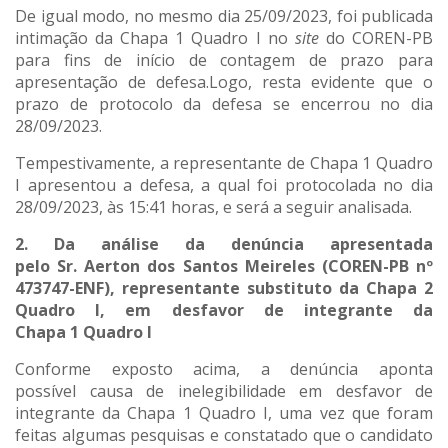
De igual modo, no mesmo dia 25/09/2023, foi publicada
intimação da Chapa 1 Quadro I no
site
do COREN-PB
para fins de início de contagem de prazo para
apresentação de defesa.Logo, resta evidente que o
prazo de protocolo da defesa se encerrou no dia
28/09/2023.
Tempestivamente, a representante de Chapa 1 Quadro
I apresentou a defesa, a qual foi protocolada no dia
28/09/2023, às 15:41 horas, e será a seguir analisada.
2. Da análise da
denúncia
apresentada
pel
o
Sr.
Aerton dos Santos Meireles (COREN-PB nº
473747-ENF), representante substituto da Chapa 2
Quadro I
, em
desfavor d
e integrante d
a
Chapa
1
Quadro I
Conforme exposto acima, a denúncia aponta
possível causa de inelegibilidade em desfavor de
integrante da Chapa 1 Quadro I, uma vez que foram
feitas algumas pesquisas e constatado que o candidato