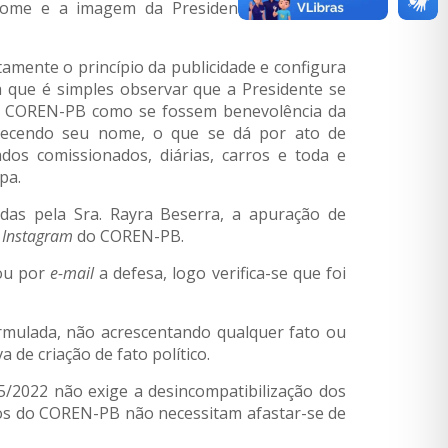
o nome e a imagem da Presidente podem ser
tamente o princípio da publicidade e configura
a que é simples observar que a Presidente se
 do COREN-PB como se fossem benevolência da
ltecendo seu nome, o que se dá por ato de
dos comissionados, diárias, carros e toda e
pa.
das pela Sra. Rayra Beserra, a apuração de
e
Instagram
do COREN-PB.
hou por
e-mail
a defesa, logo verifica-se que foi
ormulada, não acrescentando qualquer fato ou
de criação de fato político.
/2022 não exige a desincompatibilização dos
iros do COREN-PB não necessitam afastar-se de