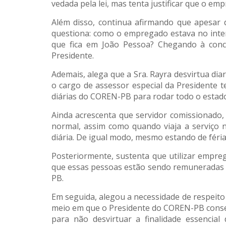
vedada pela lei, mas tenta justificar que o e
Além disso, continua afirmando que apesar d
questiona: como o empregado estava no inter
que fica em João Pessoa? Chegando à conclus
Presidente.
Ademais, alega que a Sra. Rayra desvirtua d
o cargo de assessor especial da Presidente t
diárias do COREN-PB para rodar todo o estado d
Ainda acrescenta que servidor comissionado, 
normal, assim como quando viaja a serviço n
diária. De igual modo, mesmo estando de féria
Posteriormente, sustenta que utilizar empre
que essas pessoas estão sendo remuneradas p
PB.
Em seguida, alegou a necessidade de respeito 
meio em que o Presidente do COREN-PB consegu
para não desvirtuar a finalidade essencia