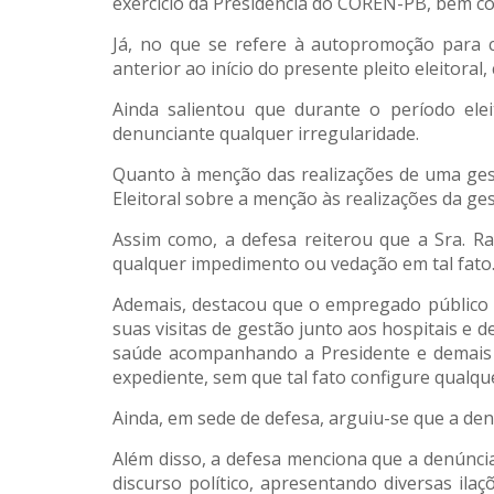
exercício da Presidência do COREN-PB, bem c
Já, no que se refere à autopromoção para
anterior ao início do presente pleito eleitor
Ainda salientou que durante o período ele
denunciante qualquer irregularidade.
Quanto à menção das realizações de uma gestã
Eleitoral sobre a menção às realizações da ges
Assim como, a defesa reiterou que a Sra. R
qualquer impedimento ou vedação em tal fato
Ademais, destacou que o empregado público c
suas visitas de gestão junto aos hospitais e
saúde acompanhando a Presidente e demais 
expediente, sem que tal fato configure qualque
Ainda, em sede de defesa, arguiu-se que a d
Além disso, a defesa menciona que a denúncia
discurso político, apresentando diversas il