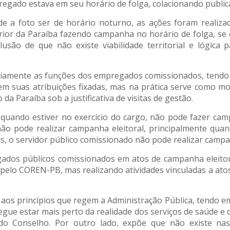
mpregado estava em seu horário de folga, colacionando publi
e a foto ser de horário noturno, as ações foram realizad
ior da Paraíba fazendo campanha no horário de folga, se
ão de que não existe viabilidade territorial e lógica p
iariamente as funções dos empregados comissionados, ten
em suas atribuições fixadas, mas na prática serve como mo
a Paraíba sob a justificativa de visitas de gestão.
quando estiver no exercício do cargo, não pode fazer cam
ão pode realizar campanha eleitoral, principalmente quand
s, o servidor público comissionado não pode realizar campan
gados públicos comissionados em atos de campanha eleito
elo COREN-PB, mas realizando atividades vinculadas a atos
aos princípios que regem a Administração Pública, tendo em
e estar mais perto da realidade dos serviços de saúde e do
l do Conselho. Por outro lado, expõe que não existe n