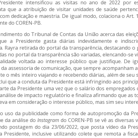
 Presidente intensificou as visitas no ano de 2022 por
ata que a atribuição de visitar unidades de saúde perte
ssão com dedicação e maestria. De igual modo, colaciona o Ar
dente do COREN-PB.
endimento do Tribunal de Contas da União acerca das eleiçõ
 a Presidente gasta diárias indevidamente e indiscr
a. Rayra retirada do portal da transparência, destacando o g
tadas no portal da transparência são variadas, elencando-se 
nalidade voltada ao interesse público que justifique. De 
e da assessoria de comunicação, que sempre acompanham a 
o mês inteiro viajando e recebendo diárias, além de seu 
lui que a conduta da Presidente está infringindo aos princí
 parte da Presidente uma vez que o salário dos empregad
análise de impacto regulatório e finaliza afirmando que a
eva em consideração o interesse público, mas sim seu intere
 o uso da publicidade como forma de autopromoção da Pr
e da análise do
Instagram
do COREN-PB se vê as diversas v
o postagem do dia 23/06/2022, que posta vídeo da Pres
Presidente, inclusive utilizando colete que remota a fisc