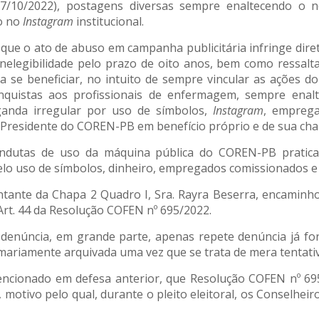
de 17/10/2022), postagens diversas sempre enaltecendo 
o no
Instagram
institucional.
 que o ato de abuso em campanha publicitária infringe dire
nelegibilidade pelo prazo de oito anos, bem como ressalt
ra se beneficiar, no intuito de sempre vincular as ações
onquistas aos profissionais de enfermagem, sempre ena
ganda irregular por uso de símbolos,
Instagram
, emprega
 Presidente do COREN-PB em benefício próprio e de sua cha
condutas de uso da máquina pública do COREN-PB pratica
elo uso de símbolos, dinheiro, empregados comissionados 
entante da Chapa 2 Quadro I, Sra. Rayra Beserra, encamin
Art. 44 da Resolução COFEN nº 695/2022.
a denúncia, em grande parte, apenas repete denúncia já f
mariamente arquivada uma vez que se trata de mera tentativa 
ncionado em defesa anterior, que Resolução COFEN nº 695
 motivo pelo qual, durante o pleito eleitoral, os Conselhe