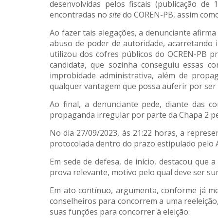
desenvolvidas pelos fiscais (publicação 
encontradas no
site
do COREN-PB, assim com
Ao fazer tais alegações, a denunciante afirma
abuso de poder de autoridade, acarretando i
utilizou dos cofres públicos do OCREN-PB p
candidata, que sozinha conseguiu essas c
improbidade administrativa, além de propa
qualquer vantagem que possa auferir por ser
Ao final, a denunciante pede, diante das 
propaganda irregular por parte da Chapa 2 p
No dia 27/09/2023, às 21:22 horas, a repres
protocolada dentro do prazo estipulado pelo 
Em sede de defesa, de início, destacou que 
prova relevante, motivo pelo qual deve ser su
Em ato contínuo, argumenta, conforme já me
conselheiros para concorrem a uma reeleição,
suas funções para concorrer à eleição.