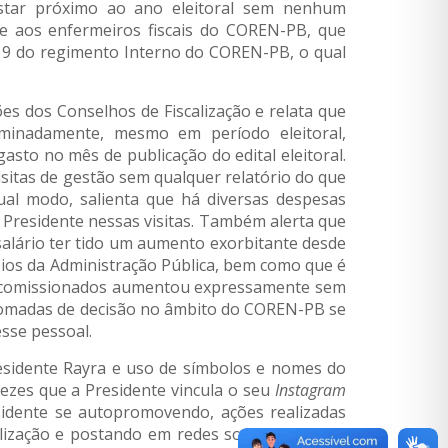
 estar próximo ao ano eleitoral sem nenhum
nce aos enfermeiros fiscais do COREN-PB, que
t. 19 do regimento Interno do COREN-PB, o qual
es dos Conselhos de Fiscalização e relata que
iminadamente, mesmo em período eleitoral,
asto no mês de publicação do edital eleitoral.
visitas de gestão sem qualquer relatório do que
igual modo, salienta que há diversas despesas
Presidente nessas visitas. Também alerta que
salário ter tido um aumento exorbitante desde
pios da Administração Pública, bem como que é
os comissionados aumentou expressamente sem
s tomadas de decisão no âmbito do COREN-PB se
sse pessoal.
esidente Rayra e uso de símbolos e nomes do
ezes que a Presidente vincula o seu
Instagram
idente se autopromovendo, ações realizadas
alização e postando em redes sociais as ações