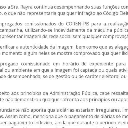
 caso a Sra. Rayra continua desempenhando suas funções 
, o que não representaria qualquer infração ao Código Eleit
mpregados comissionados do COREN-PB para a realização
campanha, utilizando-se indevidamente da máquina públic
 apresentar imagem de rede social sem qualquer comprovaçã
 verificar a autenticidade da imagem, bem como que as ale
momento algum neles se mostra comprovado qualquer ilícito
mpregado comissionado em horário de expediente para 
cal ou ambiente em que a imagem foi captada ou quais at
ade desempenhada, se de gestão ou de caráter eleitoral ou
ito aos princípios da Administração Pública, cabe ressalta
e não demonstrou qualquer afronta aos princípios ou apont
nunciante não aponta quais diárias estariam irregulares, li
ias. Assim como, menciona que o pagamento de diárias se m
lquer pagamento indevido, ainda que durante o período elei