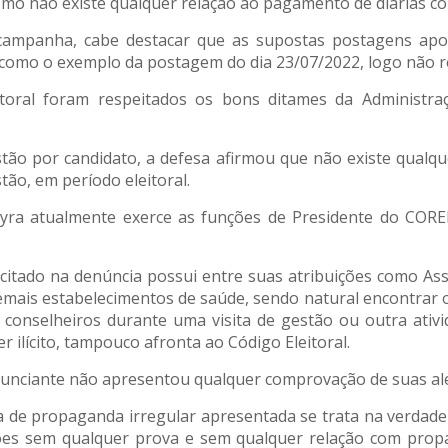
omo não existe qualquer relação ao pagamento de diárias c
 campanha, cabe destacar que as supostas postagens apo
al, como o exemplo da postagem do dia 23/07/2022, logo não 
itoral foram respeitados os bons ditames da Administra
o por candidato, a defesa afirmou que não existe qualque
tão, em período eleitoral.
ayra atualmente exerce as funções de Presidente do COR
.
itado na denúncia possui entre suas atribuições como As
 demais estabelecimentos de saúde, sendo natural encontra
conselheiros durante uma visita de gestão ou outra ativ
r ilícito, tampouco afronta ao Código Eleitoral.
enunciante não apresentou qualquer comprovação de suas al
 de propaganda irregular apresentada se trata na verdade 
ações sem qualquer prova e sem qualquer relação com propa