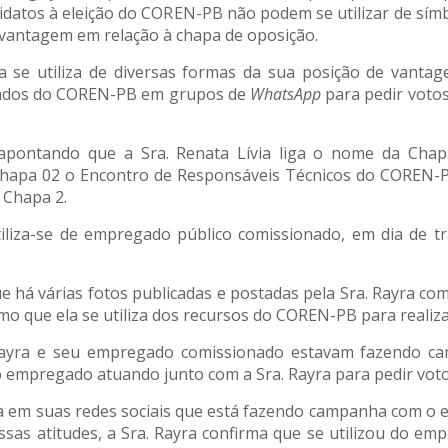
didatos à eleição do COREN-PB não podem se utilizar de símb
 vantagem em relação à chapa de oposição.
ra se utiliza de diversas formas da sua posição de vant
onados do COREN-PB em grupos de
WhatsApp
para pedir votos
 apontando que a Sra. Renata Lívia liga o nome da Cha
Chapa 02 o Encontro de Responsáveis Técnicos do COREN-
 Chapa 2.
iliza-se de empregado público comissionado, em dia de tr
e há várias fotos publicadas e postadas pela Sra. Rayra c
o que ela se utiliza dos recursos do COREN-PB para realiza
Rayra e seu empregado comissionado estavam fazendo camp
 empregado atuando junto com a Sra. Rayra para pedir voto
ta em suas redes sociais que está fazendo campanha com 
ssas atitudes, a Sra. Rayra confirma que se utilizou do e