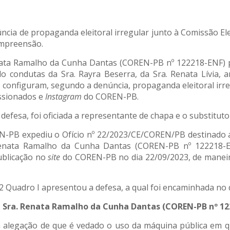
núncia de propaganda eleitoral irregular junto à Comissão 
ompreensão.
Renata Ramalho da Cunha Dantas (COREN-PB nº 122218-ENF) 
 condutas da Sra. Rayra Beserra, da Sra. Renata Lívia,
 configuram, segundo a denúncia, propaganda eleitoral irr
ssionados e
Instagram
do COREN-PB.
defesa, foi oficiada a representante de chapa e o substitut
EN-PB expediu o Ofício nº 22/2023/CE/COREN/PB destinado 
enata Ramalho da Cunha Dantas (COREN-PB nº 122218-ENF)
ublicação no
site
do COREN-PB no dia 22/09/2023, de maneir
Quadro I apresentou a defesa, a qual foi encaminhada no di
la Sra. Renata Ramalho da Cunha Dantas (COREN-PB nº 12
a alegação de que é vedado o uso da máquina pública em 