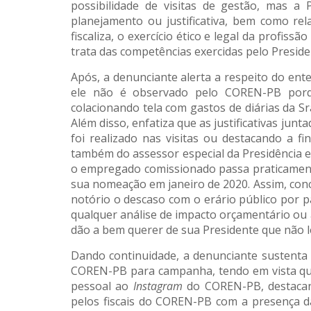
possibilidade de visitas de gestão, mas a
planejamento ou justificativa, bem como rel
fiscaliza, o exercício ético e legal da profi
trata das competências exercidas pelo Presi
Após, a denunciante alerta a respeito do ent
ele não é observado pelo COREN-PB porque
colacionando tela com gastos de diárias da Sr
Além disso, enfatiza que as justificativas jun
foi realizado nas visitas ou destacando a fi
também do assessor especial da Presidência 
o empregado comissionado passa praticamente 
sua nomeação em janeiro de 2020. Assim, conc
notório o descaso com o erário público por
qualquer análise de impacto orçamentário ou 
dão a bem querer de sua Presidente que não l
Dando continuidade, a denunciante sustenta
COREN-PB para campanha, tendo em vista qu
pessoal ao
Instagram
do COREN-PB, destacand
pelos fiscais do COREN-PB com a presença da 